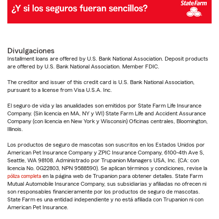
Divulgaciones
Installment loans are offered by U.S. Bank National Association. Deposit products
are offered by U.S. Bank National Association. Member FDIC.
The creditor and issuer of this credit card is U.S. Bank National Association,
pursuant to a license from Visa U.S.A. Inc.
El seguro de vida y las anualidades son emitidos por State Farm Life Insurance
Company. (Sin licencia en MA, NY y WI) State Farm Life and Accident Assurance
Company (con licencia en New York y Wisconsin) Oficinas centrales, Bloomington,
Illinois.
Los productos de seguro de mascotas son suscritos en los Estados Unidos por
American Pet Insurance Company y ZPIC Insurance Company, 6100-4th Ave S,
Seattle, WA 98108. Administrado por Trupanion Managers USA, Inc. (CA: con
licencia No. 0G22803, NPN 9588590). Se aplican términos y condiciones, revise la
póliza completa
en la página web de Trupanion para obtener detalles. State Farm
Mutual Automobile Insurance Company, sus subsidiarias y afiliadas no ofrecen ni
son responsables financieramente por los productos de seguro de mascotas.
State Farm es una entidad independiente y no está afiliada con Trupanion ni con
American Pet Insurance.