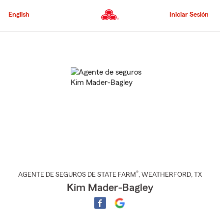
Pasar
al
English
Iniciar Sesión
contenido
principal
Comienzo
del
contenido
principal
®
AGENTE DE SEGUROS DE STATE FARM
,
WEATHERFORD
, TX
Kim Mader-Bagley