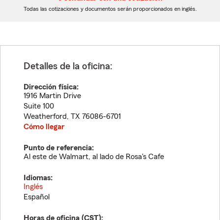
dígitos
dígitos
Todas las cotizaciones y documentos serán proporcionados en inglés.
Detalles de la oficina:
Dirección física:
1916 Martin Drive
Suite 100
Weatherford
,
TX
76086-6701
Cómo llegar
Punto de referencia:
Al este de Walmart, al lado de Rosa's Cafe
Idiomas:
Inglés
Español
Horas de oficina (
CST
):