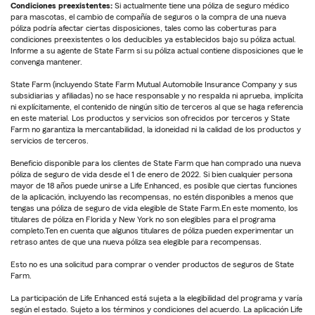
Condiciones preexistentes:
Si actualmente tiene una póliza de seguro médico
para mascotas, el cambio de compañía de seguros o la compra de una nueva
póliza podría afectar ciertas disposiciones, tales como las coberturas para
condiciones preexistentes o los deducibles ya establecidos bajo su póliza actual.
Informe a su agente de State Farm si su póliza actual contiene disposiciones que le
convenga mantener.
State Farm (incluyendo State Farm Mutual Automobile Insurance Company y sus
subsidiarias y afiliadas) no se hace responsable y no respalda ni aprueba, implícita
ni explícitamente, el contenido de ningún sitio de terceros al que se haga referencia
en este material. Los productos y servicios son ofrecidos por terceros y State
Farm no garantiza la mercantabilidad, la idoneidad ni la calidad de los productos y
servicios de terceros.
Beneficio disponible para los clientes de State Farm que han comprado una nueva
póliza de seguro de vida desde el 1 de enero de 2022. Si bien cualquier persona
mayor de 18 años puede unirse a Life Enhanced, es posible que ciertas funciones
de la aplicación, incluyendo las recompensas, no estén disponibles a menos que
tengas una póliza de seguro de vida elegible de State Farm.En este momento, los
titulares de póliza en Florida y New York no son elegibles para el programa
completo.Ten en cuenta que algunos titulares de póliza pueden experimentar un
retraso antes de que una nueva póliza sea elegible para recompensas.
Esto no es una solicitud para comprar o vender productos de seguros de State
Farm.
La participación de Life Enhanced está sujeta a la elegibilidad del programa y varía
según el estado. Sujeto a los términos y condiciones del acuerdo. La aplicación Life