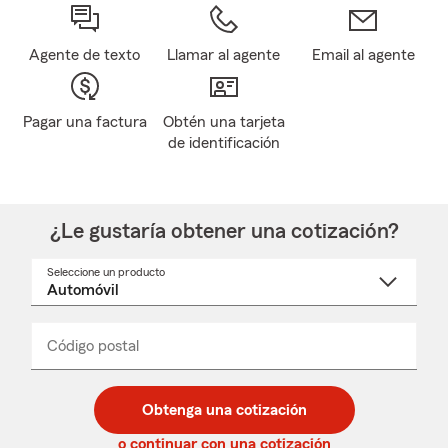
Agente de texto
Llamar al agente
Email al agente
Pagar una factura
Obtén una tarjeta
de identificación
¿Le gustaría obtener una cotización?
Seleccione un producto
Seleccione
un
nombre
de
producto
del
Código postal
Ingresa
Ingresa
_____
menú
un
un
desplegable
código
código
postal
postal
Obtenga una cotización
de
de
5
5
o continuar con una cotización